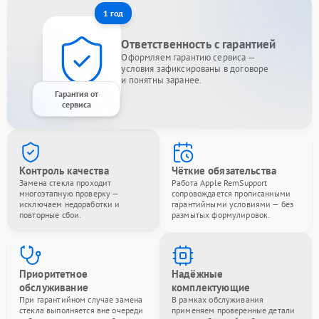
1 год
Ответственность с гарантией
Оформляем гарантию сервиса —
условия зафиксированы в договоре
и понятны заранее.
Гарантия от
сервиса
Контроль качества
Чёткие обязательства
Замена стекла проходит
Работа Apple RemSupport
многоэтапную проверку —
сопровождается прописанными
исключаем недоработки и
гарантийными условиями — без
повторные сбои.
размытых формулировок.
Приоритетное
Надёжные
обслуживание
комплектующие
При гарантийном случае замена
В рамках обслуживания
стекла выполняется вне очереди
применяем проверенные детали