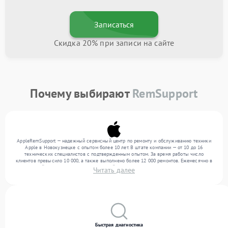
Записаться
Скидка 20% при записи на сайте
Почему выбирают
RemSupport
AppleRemSupport — надежный сервисный центр по ремонту и обслуживанию техники
Apple в Новокузнецке с опытом более 10 лет. В штате компании — от 10 до 16
технических специалистов с подтвержденным опытом. За время работы число
клиентов превысило 10 000, а также выполнено более 12 000 ремонтов. Ежемесячно в
сервисный центр поступает от 300 устройств, включая , , . Мы работаем с широким
Читать далее
спектром неисправностей и предлагаем стабильный уровень сервиса благодаря
квалификации мастеров.
Быстрая диагностика