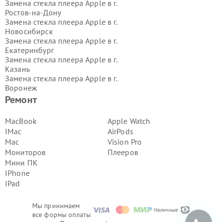
Замена стекла плеера Apple в г.
Ростов-на-Дону
Замена стекла плеера Apple в г.
Новосибирск
Замена стекла плеера Apple в г.
Екатеринбург
Замена стекла плеера Apple в г.
Казань
Замена стекла плеера Apple в г.
Воронеж
Замена стекла плеера Apple в г.
Ремонт
Волгоград
Замена стекла плеера Apple в г.
MacBook
Apple Watch
Самара
IMac
AirPods
Замена стекла плеера Apple в г.
Mac
Vision Pro
Пермь
Мониторов
Плееров
Замена стекла плеера Apple в г.
Мини ПК
Красноярск
Замена стекла плеера Apple в г.
IPhone
Ижевск
IPad
Замена стекла плеера Apple в г.
Челябинск
Мы принимаем
Замена стекла плеера Apple в г.
все формы оплаты
Тюмень