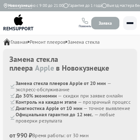
екс
Новокузнецк
Ежедневно с 9:00 до 21:00
Гарантия до 1 года
Выезд мастера бесп
Заявка
Позвонить
REMSUPPORT
Главная
Ремонт плееров
Замена стекла
Замена стекла
плеера
Apple
в Новокузнецке
Замена стекла плееров Apple от 20 мин
—
экспресс-обслуживание
До 30% экономии
— скидки при заявке онлайн
Контроль на каждом этапе
— прозрачный процесс
Диагностика Apple от 10 мин
— точное выявление
Официальная гарантия до 12 мес.
— любые
проверки результата
от 990 ₽
Время работы: от 30 мин