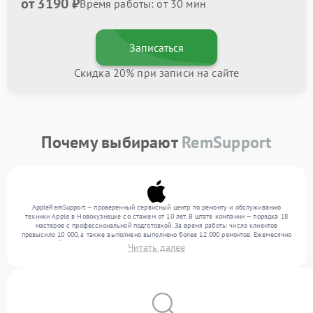
от 3190 ₽
Время работы: от 30 мин
Записаться
Скидка 20% при записи на сайте
Почему выбирают
RemSupport
AppleRemSupport — проверенный сервисный центр по ремонту и обслуживанию
техники Apple в Новокузнецке со стажем от 10 лет. В штате компании — порядка 18
мастеров с профессиональной подготовкой. За время работы число клиентов
превысило 10 000, а также выполнено выполнено более 12 000 ремонтов. Ежемесячно
в сервисный центр поступает свыше 300 единиц техники, включая , , . Мы беремся за
Читать далее
задачи любой сложности и гарантируем высокое качество обслуживания благодаря
использованию современного оборудования.