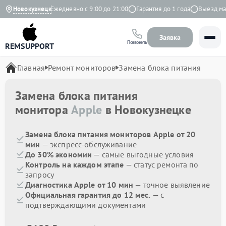
.9 на Яндекс
Новокузнецк
Ежедневно с 9:00 до 21:00
Гарантия до 1 года
Выезд маст
Заявка
Позвонить
REMSUPPORT
Главная
Ремонт мониторов
Замена блока питания
Замена блока питания
монитора
Apple
в Новокузнецке
Замена блока питания мониторов Apple от 20
мин
— экспресс-обслуживание
До 30% экономии
— самые выгодные условия
Контроль на каждом этапе
— статус ремонта по
запросу
Диагностика Apple от 10 мин
— точное выявление
Официальная гарантия до 12 мес.
— с
подтверждающими документами