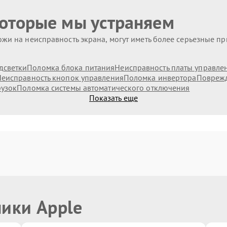
которые мы устраняем
жи на неисправность экрана, могут иметь более серьезные п
дсветки
Поломка блока питания
Неисправность платы управле
еисправность кнопок управления
Поломка инвертора
Поврежд
рузок
Поломка системы автоматического отключения
Показать еще
ники Apple