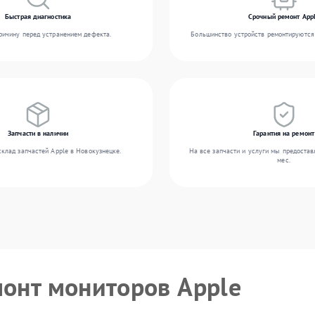
Быстрая диагностика
Срочный ремонт App
ичину перед устранением дефекта.
Большинство устройств ремонтируются 
Запчасти в наличии
Гарантия на ремонт
клад запчастей Apple в Новокузнецке.
На все запчасти и услуги мы предостав
мес.
монт мониторов Apple