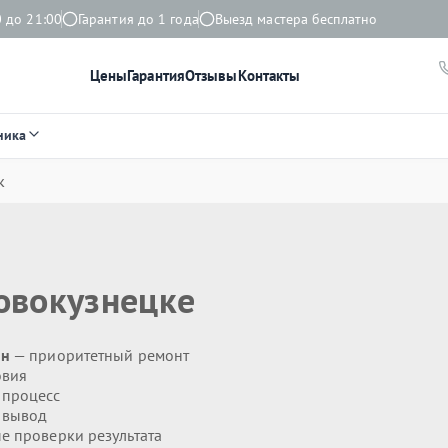
 до 21:00
Гарантия до 1 года
Выезд мастера бесплатно
Цены
Гарантия
Отзывы
Контакты
ника
к
овокузнецке
ин
— приоритетный ремонт
овия
 процесс
 вывод
 проверки результата