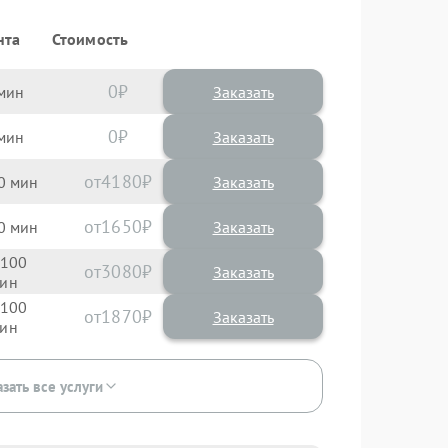
нта
Стоимость
0
Заказать
0
Заказать
4180
0
1650
0
100
3080
100
1870
зать все услуги