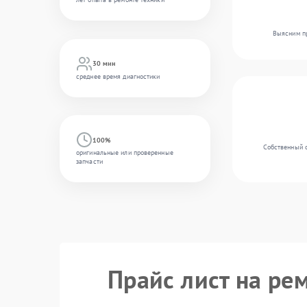
Выясним пр
30 мин
среднее время диагностики
100%
Собственный с
оригинальные или проверенные
запчасти
Прайс лист на ре