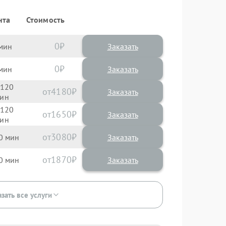
нта
Стоимость
0
Заказать
0
Заказать
120
4180
120
1650
3080
0
1870
0
зать все услуги