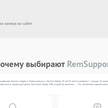
и записи на сайте
очему выбирают
RemSuppo
живанию техники Apple в Новокузнецке с опытом более 10 лет. В штате компании — свыше 14 инже
месячно в сервисный центр поступает более 300 устройств, включая , , . Мы выполняем ремонт ра