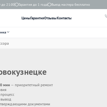
 до 21:00
Гарантия до 1 года
Выезд мастера бесплатно
Цены
Гарантия
Отзывы
Контакты
ника
ссора
овокузнецке
20 мин
— приоритетный ремонт
овия
 процесс
 вывод
дтверждающими документами