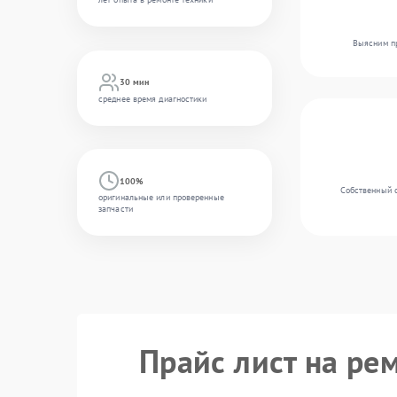
Выясним пр
30 мин
среднее время диагностики
100%
Собственный с
оригинальные или проверенные
запчасти
Прайс лист на ре