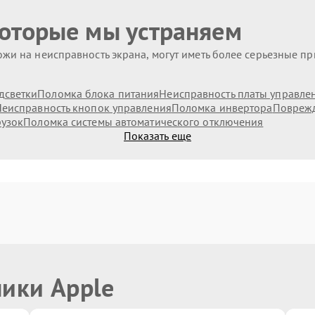
которые мы устраняем
жи на неисправность экрана, могут иметь более серьезные п
дсветки
Поломка блока питания
Неисправность платы управле
еисправность кнопок управления
Поломка инвертора
Поврежд
рузок
Поломка системы автоматического отключения
Показать еще
ники Apple