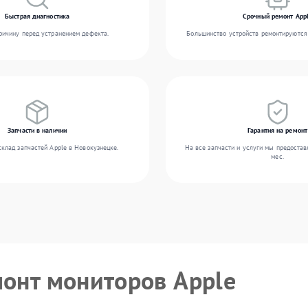
Быстрая диагностика
Срочный ремонт App
ичину перед устранением дефекта.
Большинство устройств ремонтируются 
Запчасти в наличии
Гарантия на ремонт
клад запчастей Apple в Новокузнецке.
На все запчасти и услуги мы предостав
мес.
монт мониторов Apple