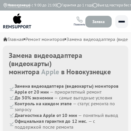
кс
Ежедневно с 9:00 до 21:00
Новокузнецк
Гарантия до 1 года
Выезд мастера беспла
Заявка
Позвонить
REMSUPPORT
Главная
Ремонт мониторов
Замена видеоадаптера (видео
Замена видеоадаптера
(видеокарты)
монитора
Apple
в Новокузнецке
Замена видеоадаптера (видеокарты) мониторов
Apple от 20 мин
— приоритетный ремонт
До 30% экономии
— самые выгодные условия
Контроль на каждом этапе
— статус ремонта по
запросу
Диагностика Apple от 10 мин
— понятный вывод
Официальная гарантия до 12 мес.
— с
поддержкой после ремонта