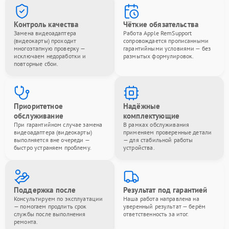
Контроль качества
Чёткие обязательства
Замена видеоадаптера
Работа Apple RemSupport
(видеокарты) проходит
сопровождается прописанными
многоэтапную проверку —
гарантийными условиями — без
исключаем недоработки и
размытых формулировок.
повторные сбои.
Приоритетное
Надёжные
обслуживание
комплектующие
При гарантийном случае замена
В рамках обслуживания
видеоадаптера (видеокарты)
применяем проверенные детали
выполняется вне очереди —
— для стабильной работы
быстро устраняем проблему.
устройства.
Поддержка после
Результат под гарантией
Консультируем по эксплуатации
Наша работа направлена на
— помогаем продлить срок
уверенный результат — берём
службы после выполнения
ответственность за итог.
ремонта.