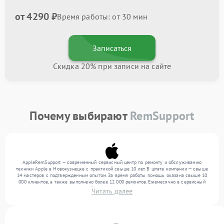
от 4290 ₽
Время работы: от 30 мин
Записаться
Скидка 20% при записи на сайте
Почему выбирают
RemSupport
AppleRemSupport — современный сервисный центр по ремонту и обслуживанию
техники Apple в Новокузнецке с практикой свыше 10 лет. В штате компании — свыше
14 мастеров с подтвержденным опытом. За время работы помощь оказана свыше 10
000 клиентов, а также выполнено более 12 000 ремонтов. Ежемесячно в сервисный
центр поступает более 300 устройств, включая , , . Мы выполняем ремонт различного
Читать далее
уровня сложности и гарантируем высокое качество обслуживания благодаря
квалификации мастеров.