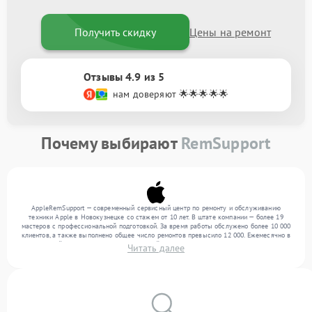
Получить скидку
Цены на ремонт
Отзывы 4.9 из 5
нам доверяют 🌟🌟🌟🌟🌟
Почему выбирают
RemSupport
AppleRemSupport — современный сервисный центр по ремонту и обслуживанию
техники Apple в Новокузнецке со стажем от 10 лет. В штате компании — более 19
мастеров с профессиональной подготовкой. За время работы обслужено более 10 000
клиентов, а также выполнено общее число ремонтов превысило 12 000. Ежемесячно в
сервисный центр поступает от 300 устройств, включая , , . Мы устраняем поломки
Читать далее
любой сложности и обеспечиваем надежный результат благодаря квалификации
мастеров.