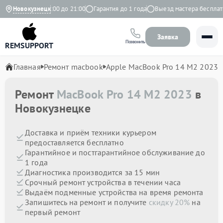
Ежедневно с 9:00 до 21:00
Новокузнецк
Гарантия до 1 года
Выезд мастера бесплатно
Заявка
Позвонить
REMSUPPORT
Главная
Ремонт macbook
Apple MacBook Pro 14 M2 2023
Ремонт
MacBook Pro 14 M2 2023
в
Новокузнецке
Доставка и приём техники курьером
предоставляется бесплатно
Гарантийное и постгарантийное обслуживание до
1 года
Диагностика производится за 15 мин
Срочный ремонт устройства в течении часа
Выдаём подменные устройства на время ремонта
Запишитесь на ремонт и получите
скидку 20%
на
первый ремонт