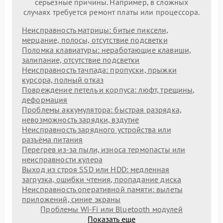
серьезные причины. Например, в сложных
случаях требуется ремонт платы или процессора.
Неисправность матрицы: битые пиксели,
мерцание, полосы, отсутствие подсветки
Поломка клавиатуры: неработающие клавиши,
залипание, отсутствие подсветки
Неисправность тачпада: пропуски, прыжки
курсора, полный отказ
Повреждение петель и корпуса: люфт, трещины,
деформация
Проблемы аккумулятора: быстрая разрядка,
невозможность зарядки, вздутие
Неисправность зарядного устройства или
разъёма питания
Перегрев из‑за пыли, износа термопасты или
неисправности кулера
Выход из строя SSD или HDD: медленная
загрузка, ошибки чтения, пропадание диска
Неисправность оперативной памяти: вылеты
приложений, синие экраны
Проблемы Wi‑Fi или Bluetooth модулей
Показать еще