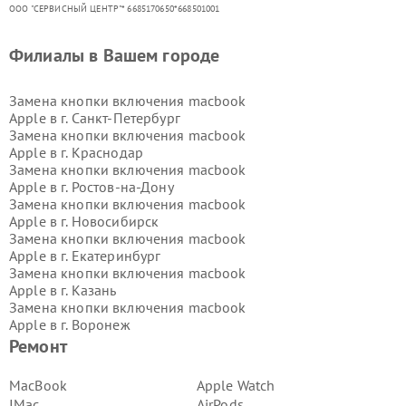
ООО "СЕРВИСНЫЙ ЦЕНТР"* 6685170650*668501001
Филиалы в Вашем городе
Замена кнопки включения macbook
Apple в г.
Санкт-Петербург
Замена кнопки включения macbook
Apple в г.
Краснодар
Замена кнопки включения macbook
Apple в г.
Ростов-на-Дону
Замена кнопки включения macbook
Apple в г.
Новосибирск
Замена кнопки включения macbook
Apple в г.
Екатеринбург
Замена кнопки включения macbook
Apple в г.
Казань
Замена кнопки включения macbook
Apple в г.
Воронеж
Замена кнопки включения macbook
Ремонт
Apple в г.
Волгоград
Замена кнопки включения macbook
MacBook
Apple Watch
Apple в г.
Самара
IMac
AirPods