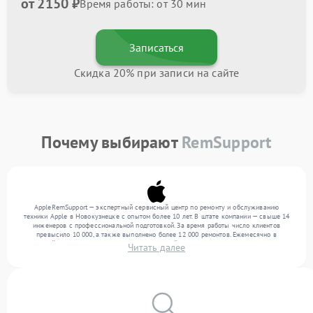
от 2150 ₽
Время работы: от 30 мин
Записаться
Скидка 20% при записи на сайте
Почему выбирают
RemSupport
AppleRemSupport — экспертный сервисный центр по ремонту и обслуживанию
техники Apple в Новокузнецке с опытом более 10 лет. В штате компании — свыше 14
инженеров с профессиональной подготовкой. За время работы число клиентов
превысило 10 000, а также выполнено более 12 000 ремонтов. Ежемесячно в
сервисный центр поступает более 300 обращений, включая , , . Мы устраняем поломки
Читать далее
любой сложности и поддерживаем высокий стандарт качества благодаря опыту
команды.