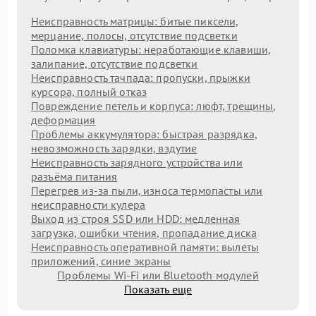
Неисправность матрицы: битые пиксели,
мерцание, полосы, отсутствие подсветки
Поломка клавиатуры: неработающие клавиши,
залипание, отсутствие подсветки
Неисправность тачпада: пропуски, прыжки
курсора, полный отказ
Повреждение петель и корпуса: люфт, трещины,
деформация
Проблемы аккумулятора: быстрая разрядка,
невозможность зарядки, вздутие
Неисправность зарядного устройства или
разъёма питания
Перегрев из‑за пыли, износа термопасты или
неисправности кулера
Выход из строя SSD или HDD: медленная
загрузка, ошибки чтения, пропадание диска
Неисправность оперативной памяти: вылеты
приложений, синие экраны
Проблемы Wi‑Fi или Bluetooth модулей
Показать еще