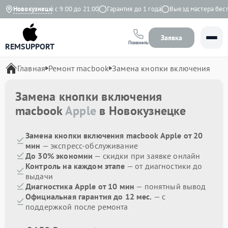
с
Ежедневно с 9:00 до 21:00
Новокузнецк
Гарантия до 1 года
Выезд мастера беспла
Заявка
Позвонить
REMSUPPORT
Главная
Ремонт macbook
Замена кнопки включения
Замена кнопки включения
macbook
Apple
в Новокузнецке
Замена кнопки включения macbook Apple от 20
мин
— экспресс-обслуживание
До 30% экономии
— скидки при заявке онлайн
Контроль на каждом этапе
— от диагностики до
выдачи
Диагностика Apple от 10 мин
— понятный вывод
Официальная гарантия до 12 мес.
— с
поддержкой после ремонта