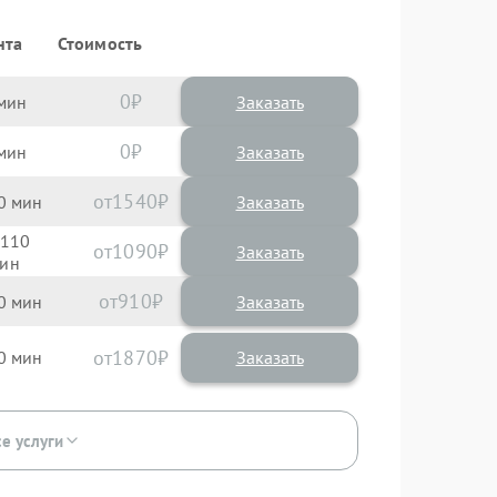
нта
Стоимость
0
Заказать
0
Заказать
1540
0
110
1090
910
0
1870
0
се услуги