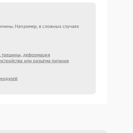
ричины. Например, в сложных случаях
т, трещины, деформация
устройства или разъёма питания
 модулей