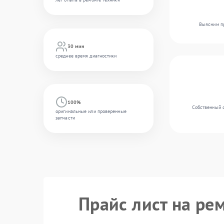
Выясним пр
30 мин
среднее время диагностики
100%
Собственный с
оригинальные или проверенные
запчасти
Прайс лист на ре