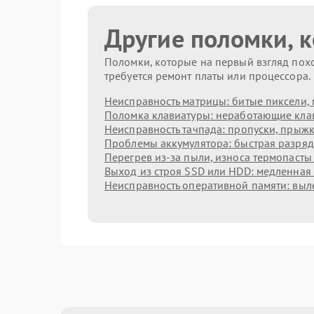
Другие поломки, 
Поломки, которые на первый взгляд похо
требуется ремонт платы или процессора.
Неисправность матрицы: битые пиксели, 
Поломка клавиатуры: неработающие клав
Неисправность тачпада: пропуски, прыжк
Проблемы аккумулятора: быстрая разрядк
Перегрев из‑за пыли, износа термопасты
Выход из строя SSD или HDD: медленная 
Неисправность оперативной памяти: выл