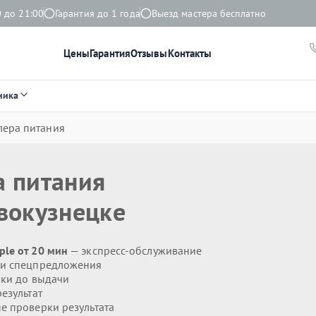
 до 21:00
Гарантия до 1 года
Выезд мастера бесплатно
Цены
Гарантия
Отзывы
Контакты
ника
лера питания
а питания
вокузнецке
le от 20 мин
— экспресс-обслуживание
 и спецпредложения
ики до выдачи
езультат
 проверки результата