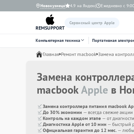
Новокузнецк
4.9 на Яндекс
Ежедневно с 9:00
Сервисный центр Apple
REMSUPPORT
Компьютерная техника
Портативная электро
Главная
Ремонт macbook
Замена контрол
Замена контроллер
macbook
Apple
в Но
Замена контроллера питания macbook App
До 30% экономии
— всегда свежие акции
Контроль на каждом этапе
— от диагност
Диагностика Apple от 10 мин
— быстрый р
Официальная гарантия до 12 мес.
— любые