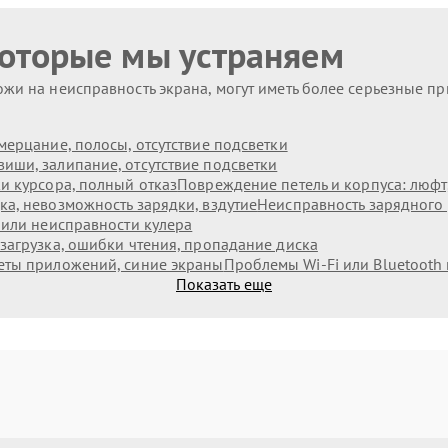
которые мы устраняем
жи на неисправность экрана, могут иметь более серьезные п
мерцание, полосы, отсутствие подсветки
иши, залипание, отсутствие подсветки
и курсора, полный отказ
Повреждение петель и корпуса: люф
а, невозможность зарядки, вздутие
Неисправность зарядного 
 или неисправности кулера
загрузка, ошибки чтения, пропадание диска
еты приложений, синие экраны
Проблемы Wi‑Fi или Bluetooth
Показать еще