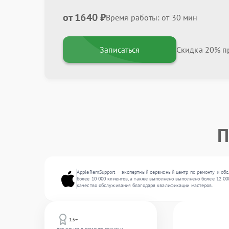
от 1640 ₽
Время работы: от 30 мин
Записаться
Скидка 20% пр
П
AppleRemSupport — экспертный сервисный центр по ремонту и обс
более 10 000 клиентов, а также выполнено выполнено более 12 00
качество обслуживания благодаря квалификации мастеров.
13+
лет опыта в ремонте техники