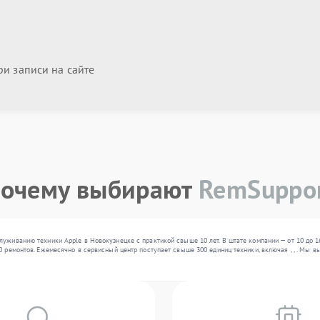
и записи на сайте
очему выбирают
RemSuppo
луживанию техники Apple в Новокузнецке с практикой свыше 10 лет. В штате компании — от 10 до 
0 ремонтов. Ежемесячно в сервисный центр поступает свыше 300 единиц техники, включая , , . Мы 