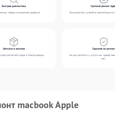
Быстрая диагностика
Срочный ремонт App
ичину перед устранением дефекта.
Большинство устройств ремонтируются 
Запчасти в наличии
Гарантия на ремонт
клад запчастей Apple в Новокузнецке.
На все запчасти и услуги мы предостав
мес.
монт macbook Apple