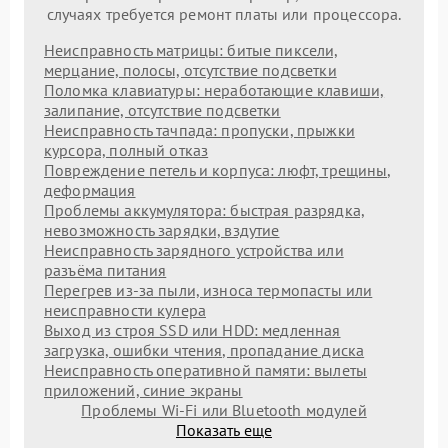
случаях требуется ремонт платы или процессора.
Неисправность матрицы: битые пиксели,
мерцание, полосы, отсутствие подсветки
Поломка клавиатуры: неработающие клавиши,
залипание, отсутствие подсветки
Неисправность тачпада: пропуски, прыжки
курсора, полный отказ
Повреждение петель и корпуса: люфт, трещины,
деформация
Проблемы аккумулятора: быстрая разрядка,
невозможность зарядки, вздутие
Неисправность зарядного устройства или
разъёма питания
Перегрев из‑за пыли, износа термопасты или
неисправности кулера
Выход из строя SSD или HDD: медленная
загрузка, ошибки чтения, пропадание диска
Неисправность оперативной памяти: вылеты
приложений, синие экраны
Проблемы Wi‑Fi или Bluetooth модулей
Показать еще