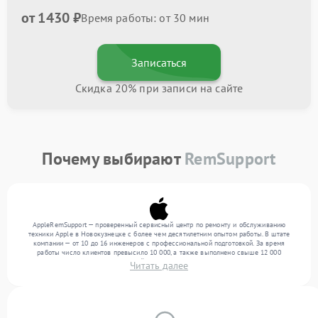
от 1430 ₽
Время работы: от 30 мин
Записаться
Скидка 20% при записи на сайте
Почему выбирают
RemSupport
AppleRemSupport — проверенный сервисный центр по ремонту и обслуживанию
техники Apple в Новокузнецке с более чем десятилетним опытом работы. В штате
компании — от 10 до 16 инженеров с профессиональной подготовкой. За время
работы число клиентов превысило 10 000, а также выполнено свыше 12 000
ремонтов. Ежемесячно в сервисный центр поступает свыше 300 единиц техники,
Читать далее
включая , , . Мы устраняем поломки любой сложности и предлагаем стабильный
уровень сервиса благодаря опыту команды.