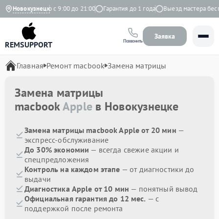
кс
Ежедневно с 9:00 до 21:00
Новокузнецк
Гарантия до 1 года
Выезд мастера беспла
Заявка
Позвонить
REMSUPPORT
Главная
Ремонт macbook
Замена матрицы
Замена матрицы
macbook
Apple
в Новокузнецке
Замена матрицы macbook Apple от 20 мин
—
экспресс-обслуживание
До 30% экономии
— всегда свежие акции и
спецпредложения
Контроль на каждом этапе
— от диагностики до
выдачи
Диагностика Apple от 10 мин
— понятный вывод
Официальная гарантия до 12 мес.
— с
поддержкой после ремонта