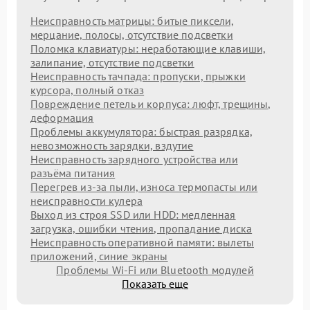
Неисправность матрицы: битые пиксели,
мерцание, полосы, отсутствие подсветки
Поломка клавиатуры: неработающие клавиши,
залипание, отсутствие подсветки
Неисправность тачпада: пропуски, прыжки
курсора, полный отказ
Повреждение петель и корпуса: люфт, трещины,
деформация
Проблемы аккумулятора: быстрая разрядка,
невозможность зарядки, вздутие
Неисправность зарядного устройства или
разъёма питания
Перегрев из‑за пыли, износа термопасты или
неисправности кулера
Выход из строя SSD или HDD: медленная
загрузка, ошибки чтения, пропадание диска
Неисправность оперативной памяти: вылеты
приложений, синие экраны
Проблемы Wi‑Fi или Bluetooth модулей
Показать еще