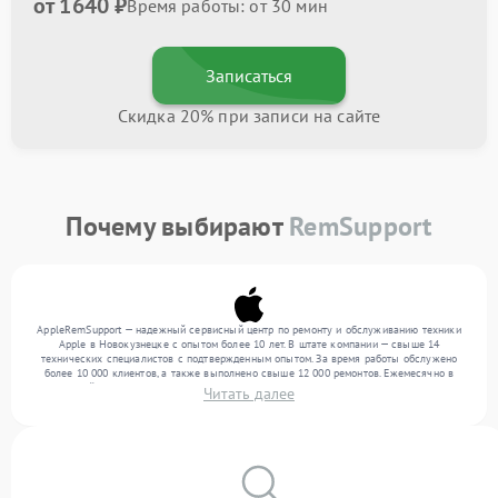
от 1640 ₽
Время работы: от 30 мин
Записаться
Скидка 20% при записи на сайте
Почему выбирают
RemSupport
AppleRemSupport — надежный сервисный центр по ремонту и обслуживанию техники
Apple в Новокузнецке с опытом более 10 лет. В штате компании — свыше 14
технических специалистов с подтвержденным опытом. За время работы обслужено
более 10 000 клиентов, а также выполнено свыше 12 000 ремонтов. Ежемесячно в
сервисный центр поступает свыше 300 единиц техники, включая , , . Мы беремся за
Читать далее
задачи любой сложности и предлагаем стабильный уровень сервиса благодаря
отлаженным процессам ремонта.