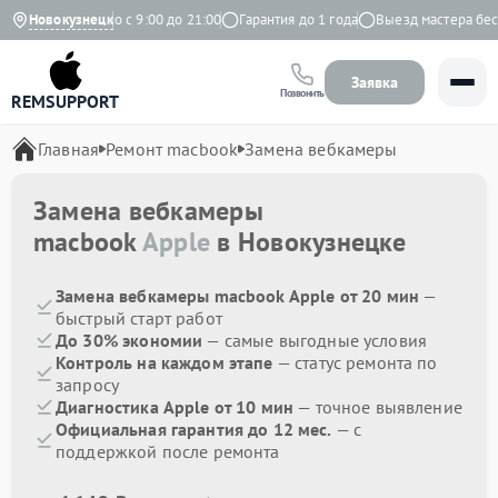
кс
Новокузнецк
Ежедневно с 9:00 до 21:00
Гарантия до 1 года
Выезд мастера беспл
Заявка
Позвонить
REMSUPPORT
Главная
Ремонт macbook
Замена вебкамеры
Замена вебкамеры
macbook
Apple
в Новокузнецке
Замена вебкамеры macbook Apple от 20 мин
—
быстрый старт работ
До 30% экономии
— самые выгодные условия
Контроль на каждом этапе
— статус ремонта по
запросу
Диагностика Apple от 10 мин
— точное выявление
Официальная гарантия до 12 мес.
— с
поддержкой после ремонта