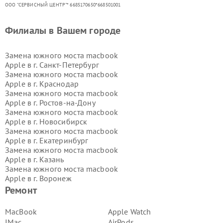
ООО "СЕРВИСНЫЙ ЦЕНТР"* 6685170650*668501001
Филиалы в Вашем городе
Замена южного моста macbook
Apple в г.
Санкт-Петербург
Замена южного моста macbook
Apple в г.
Краснодар
Замена южного моста macbook
Apple в г.
Ростов-на-Дону
Замена южного моста macbook
Apple в г.
Новосибирск
Замена южного моста macbook
Apple в г.
Екатеринбург
Замена южного моста macbook
Apple в г.
Казань
Замена южного моста macbook
Apple в г.
Воронеж
Замена южного моста macbook
Ремонт
Apple в г.
Волгоград
Замена южного моста macbook
MacBook
Apple Watch
Apple в г.
Самара
IMac
AirPods