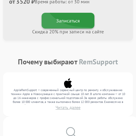
от 3520 ₽
Время работы: от 30 мин
Записаться
Скидка 20% при записи на сайте
Почему выбирают
RemSupport
AppleRemSupport — современный сервисный центр по ремонту и обслуживанию
техники Apple в Новокузнецке с практикой свыше 10 лет. В штате компании — от 10
до 16 инженеров с профессиональной подготовкой. За время работы обслужено
более 10 000 клиентов, а также выполнено более 12 000 ремонтов. Ежемесячно в
сервисный центр поступает свыше 300 единиц техники, включая , , . Мы беремся за
Читать далее
задачи любой сложности и предлагаем стабильный уровень сервиса благодаря
квалификации мастеров.