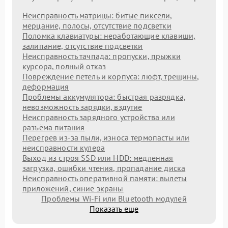
Неисправность матрицы: битые пиксели,
мерцание, полосы, отсутствие подсветки
Поломка клавиатуры: неработающие клавиши,
залипание, отсутствие подсветки
Неисправность тачпада: пропуски, прыжки
курсора, полный отказ
Повреждение петель и корпуса: люфт, трещины,
деформация
Проблемы аккумулятора: быстрая разрядка,
невозможность зарядки, вздутие
Неисправность зарядного устройства или
разъёма питания
Перегрев из‑за пыли, износа термопасты или
неисправности кулера
Выход из строя SSD или HDD: медленная
загрузка, ошибки чтения, пропадание диска
Неисправность оперативной памяти: вылеты
приложений, синие экраны
Проблемы Wi‑Fi или Bluetooth модулей
Показать еще