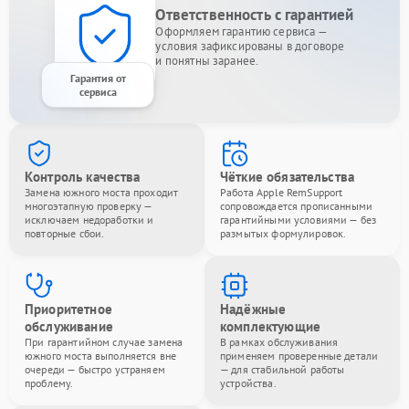
Ответственность с гарантией
Оформляем гарантию сервиса —
условия зафиксированы в договоре
и понятны заранее.
Гарантия от
сервиса
Контроль качества
Чёткие обязательства
Замена южного моста проходит
Работа Apple RemSupport
многоэтапную проверку —
сопровождается прописанными
исключаем недоработки и
гарантийными условиями — без
повторные сбои.
размытых формулировок.
Приоритетное
Надёжные
обслуживание
комплектующие
При гарантийном случае замена
В рамках обслуживания
южного моста выполняется вне
применяем проверенные детали
очереди — быстро устраняем
— для стабильной работы
проблему.
устройства.