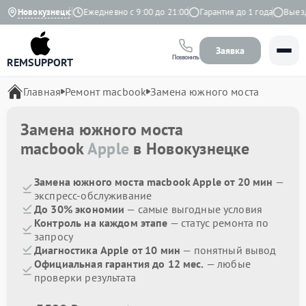
4.9 на Яндекс
Новокузнецк
Ежедневно с 9:00 до 21:00
Гарантия до 1 года
Выезд м
Заявка
Позвонить
REMSUPPORT
Главная
Ремонт macbook
Замена южного моста
Замена южного моста
macbook
Apple
в Новокузнецке
Замена южного моста macbook Apple от 20 мин
—
экспресс-обслуживание
До 30% экономии
— самые выгодные условия
Контроль на каждом этапе
— статус ремонта по
запросу
Диагностика Apple от 10 мин
— понятный вывод
Официальная гарантия до 12 мес.
— любые
проверки результата