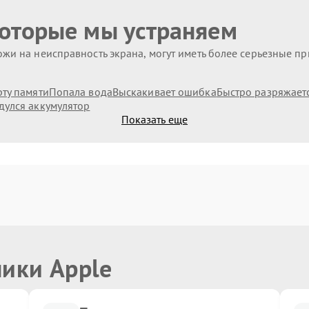
которые мы устраняем
жи на неисправность экрана, могут иметь более серьезные п
рту памяти
Попала вода
Выскакивает ошибка
Быстро разряжает
дулся аккумулятор
Показать еще
ники Apple