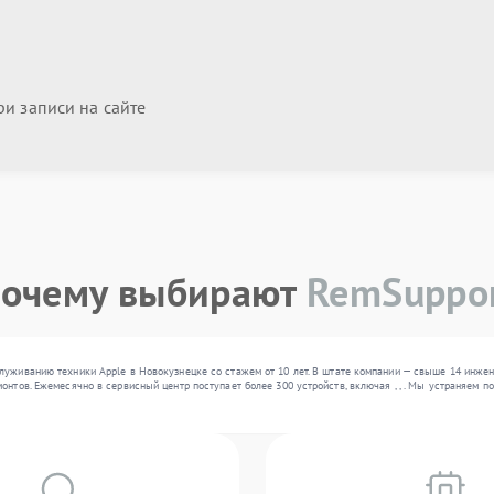
и записи на сайте
очему выбирают
RemSuppo
луживанию техники Apple в Новокузнецке со стажем от 10 лет. В штате компании — свыше 14 инже
онтов. Ежемесячно в сервисный центр поступает более 300 устройств, включая , , . Мы устраняем