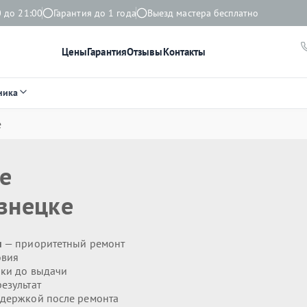
 до 21:00
Гарантия до 1 года
Выезд мастера бесплатно
Цены
Гарантия
Отзывы
Контакты
ника
e
e
знецке
н
— приоритетный ремонт
овия
ики до выдачи
езультат
держкой после ремонта