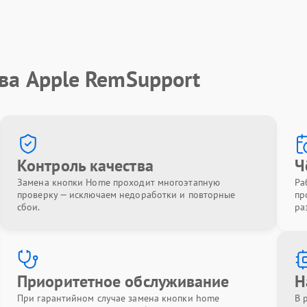
ва Apple RemSupport
Контроль качества
Ч
Замена кнопки Home проходит многоэтапную
Ра
проверку — исключаем недоработки и повторные
пр
сбои.
ра
Приоритетное обслуживание
Н
При гарантийном случае замена кнопки home
В 