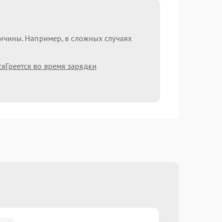
ричины. Например, в сложных случаях
ся
Греется во время зарядки