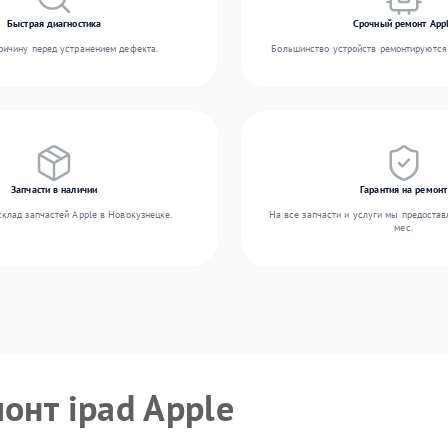
Быстрая диагностика
Срочный ремонт App
ичину перед устранением дефекта.
Большинство устройств ремонтируются 
Запчасти в наличии
Гарантия на ремонт
клад запчастей Apple в Новокузнецке.
На все запчасти и услуги мы предостав
мес.
онт ipad Apple