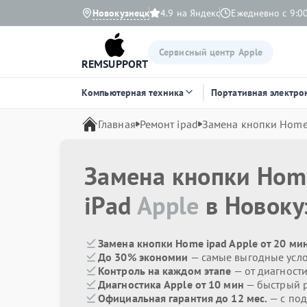
Новокузнецк
4.9 на Яндекс
Ежедневно с 9:00
Сервисный центр Apple
REMSUPPORT
Компьютерная техника
Портативная электро
Главная
Ремонт ipad
Замена кнопки Hom
Замена кнопки Hom
iPad
Apple
в Новоку
Замена кнопки Home ipad Apple от 20 ми
До 30% экономии
— самые выгодные усл
Контроль на каждом этапе
— от диагност
Диагностика Apple от 10 мин
— быстрый р
Официальная гарантия до 12 мес.
— с под