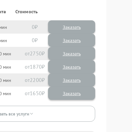
нта
Стоимость
0
Заказать
0
Заказать
2750
0
1870
0
2200
0
1650
0
зать все услуги