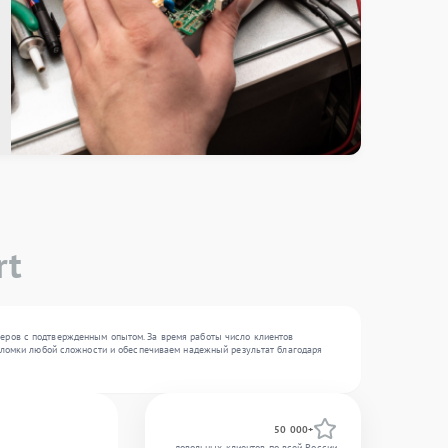
rt
неров с подтвержденным опытом. За время работы число клиентов
 поломки любой сложности и обеспечиваем надежный результат благодаря
50 000+
довольных клиентов по всей России