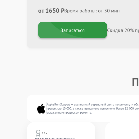
от 1650 ₽
Время работы: от 30 мин
Записаться
Скидка 20% пр
П
AppleRemSupport — экспертный сервисный центр по ремонту и обс
превысило 10 000, а также выполнено выполнено более 12 000 рем
отлаженным процессам ремонта.
13+
лет опыта в ремонте техники