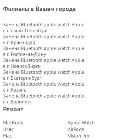
Филиалы в Вашем городе
Замена Bluetooth apple watch Apple
в г.
Санкт-Петербург
Замена Bluetooth apple watch Apple
в г.
Краснодар
Замена Bluetooth apple watch Apple
в г.
Ростов-на-Дону
Замена Bluetooth apple watch Apple
в г.
Новосибирск
Замена Bluetooth apple watch Apple
в г.
Екатеринбург
Замена Bluetooth apple watch Apple
в г.
Казань
Замена Bluetooth apple watch Apple
в г.
Воронеж
Замена Bluetooth apple watch Apple
Ремонт
в г.
Волгоград
Замена Bluetooth apple watch Apple
MacBook
Apple Watch
в г.
Самара
IMac
AirPods
Замена Bluetooth apple watch Apple
Mac
Vision Pro
в г.
Пермь