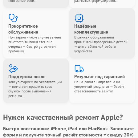
повторные сбои.
размытых формулировок.
Приоритетное
Надёжные
обслуживание
комплектующие
При гарантийном случае замена
В рамках обслуживания
bluetooth выполняется вне
применяем проверенные детали
очереди — быстро устраняем
— для стабильной работы
проблему.
устройства.
Поддержка после
Результат под гарантией
Консультируем по эксплуатации
Наша работа направлена на
— помогаем продлить срок
уверенный результат — берём
службы после выполнения
ответственность за итог.
ремонта.
Нужен качественный ремонт Apple?
Быстро восстановим iPhone, iPad или MacBook.
Заполните
форму
и получите точный расчёт стоимости +
скидку 20%