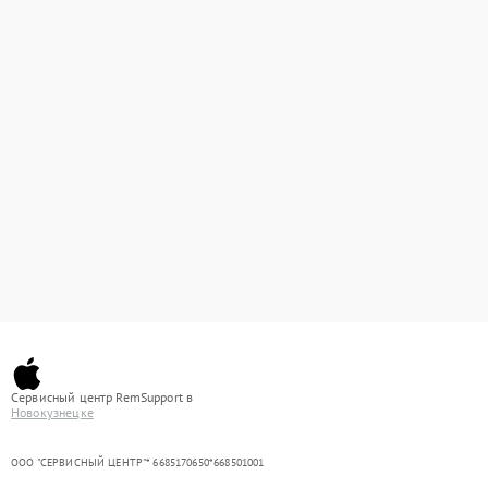
Сервисный центр RemSupport в
Новокузнецке
ООО "СЕРВИСНЫЙ ЦЕНТР"* 6685170650*668501001