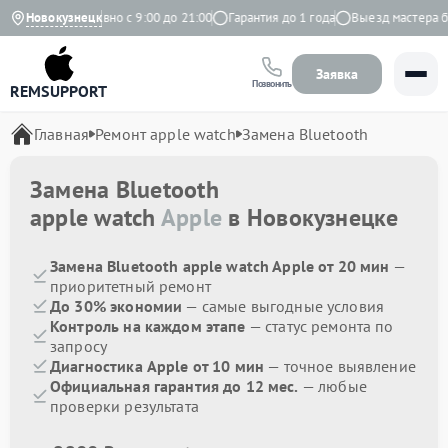
ндекс
Новокузнецк
Ежедневно с 9:00 до 21:00
Гарантия до 1 года
Выезд мастера бес
Заявка
Позвонить
REMSUPPORT
Главная
Ремонт apple watch
Замена Bluetooth
Замена Bluetooth
apple watch
Apple
в Новокузнецке
Замена Bluetooth apple watch Apple от 20 мин
—
приоритетный ремонт
До 30% экономии
— самые выгодные условия
Контроль на каждом этапе
— статус ремонта по
запросу
Диагностика Apple от 10 мин
— точное выявление
Официальная гарантия до 12 мес.
— любые
проверки результата