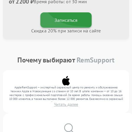
от 2200 ₽
Время работы: от 30 мин
Записаться
Скидка 20% при записи на сайте
Почему выбирают
RemSupport
AppleRemSupport — экспертный сервисный центр по ремонту и обслуживанию
техники Apple в Новокузнецке со стажем от 10 лет. В штате компании — от 10 до 16
мастеров с профессиональной подготовкой. За время работы помощь оказана свыше
10 000 клиентов, а также выполнено более 12 000 ремонтов. Ежемесячно в сервисный
центр поступает от 300 устройств, включая , , . Мы работаем с широким спектром
Читать далее
неисправностей и гарантируем высокое качество обслуживания благодаря
отлаженным процессам ремонта.