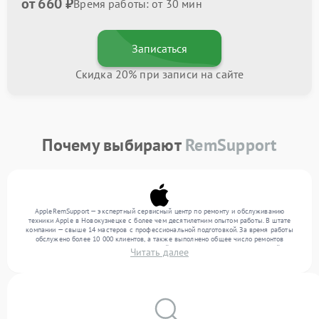
от 660 ₽
Время работы: от 30 мин
Записаться
Скидка 20% при записи на сайте
Почему выбирают
RemSupport
AppleRemSupport — экспертный сервисный центр по ремонту и обслуживанию
техники Apple в Новокузнецке с более чем десятилетним опытом работы. В штате
компании — свыше 14 мастеров с профессиональной подготовкой. За время работы
обслужено более 10 000 клиентов, а также выполнено общее число ремонтов
превысило 12 000. Ежемесячно в сервисный центр поступает более 300 устройств,
Читать далее
включая , , . Мы выполняем ремонт различного уровня сложности и обеспечиваем
надежный результат благодаря отлаженным процессам ремонта.