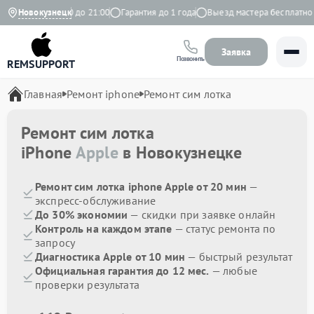
едневно с 9:00 до 21:00
Новокузнецк
Гарантия до 1 года
Выезд мастера бесплатно
Заявка
Позвонить
REMSUPPORT
Главная
Ремонт iphone
Ремонт сим лотка
Ремонт сим лотка
iPhone
Apple
в Новокузнецке
Ремонт сим лотка iphone Apple от 20 мин
—
экспресс-обслуживание
До 30% экономии
— скидки при заявке онлайн
Контроль на каждом этапе
— статус ремонта по
запросу
Диагностика Apple от 10 мин
— быстрый результат
Официальная гарантия до 12 мес.
— любые
проверки результата