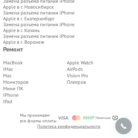
Замена разъема питания iPhone
Apple в г.
Новосибирск
Замена разъема питания iPhone
Apple в г.
Екатеринбург
Замена разъема питания iPhone
Apple в г.
Казань
Замена разъема питания iPhone
Apple в г.
Воронеж
Замена разъема питания iPhone
Ремонт
Apple в г.
Волгоград
Замена разъема питания iPhone
MacBook
Apple Watch
Apple в г.
Самара
IMac
AirPods
Замена разъема питания iPhone
Mac
Vision Pro
Apple в г.
Пермь
Мониторов
Плееров
Замена разъема питания iPhone
Мини ПК
Apple в г.
Красноярск
Замена разъема питания iPhone
IPhone
Apple в г.
Ижевск
IPad
Замена разъема питания iPhone
Apple в г.
Челябинск
Мы принимаем
Замена разъема питания iPhone
все формы оплаты
Apple в г.
Тюмень
Политика конфиденциальности
Замена разъема питания iPhone
Apple в г.
Уфа