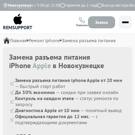
екс
Новокузнецк
Ежедневно с 9:00 до 21:00
Гарантия до 1 года
Выезд мастера бесп
Заявка
Позвонить
REMSUPPORT
Главная
Ремонт iphone
Замена разъема питания
Замена разъема питания
iPhone
Apple
в Новокузнецке
Замена разъема питания iphone Apple от 20 мин
— быстрый старт работ
До 30% экономии
— скидки при заявке онлайн
Контроль на каждом этапе
— статус ремонта по
запросу
Диагностика Apple от 10 мин
— понятный вывод
Официальная гарантия до 12 мес.
— с
подтверждающими документами