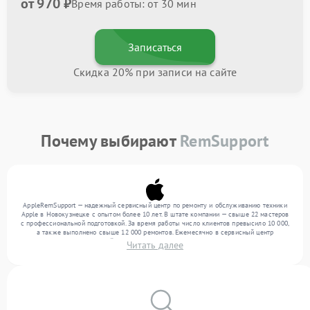
от 970 ₽
Время работы: от 30 мин
Записаться
Скидка 20% при записи на сайте
Почему выбирают
RemSupport
AppleRemSupport — надежный сервисный центр по ремонту и обслуживанию техники
Apple в Новокузнецке с опытом более 10 лет. В штате компании — свыше 22 мастеров
с профессиональной подготовкой. За время работы число клиентов превысило 10 000,
а также выполнено свыше 12 000 ремонтов. Ежемесячно в сервисный центр
поступает от 300 устройств, включая , , . Мы работаем с широким спектром
Читать далее
неисправностей и гарантируем высокое качество обслуживания благодаря
использованию современного оборудования.