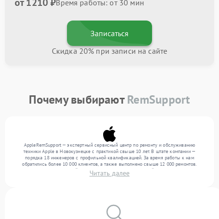
от 1210 ₽
Время работы: от 30 мин
Записаться
Скидка 20% при записи на сайте
Почему выбирают
RemSupport
AppleRemSupport — экспертный сервисный центр по ремонту и обслуживанию
техники Apple в Новокузнецке с практикой свыше 10 лет. В штате компании —
порядка 18 инженеров с профильной квалификацией. За время работы к нам
обратились более 10 000 клиентов, а также выполнено свыше 12 000 ремонтов.
Ежемесячно в сервисный центр поступает более 300 устройств, включая , , . Мы
Читать далее
выполняем ремонт различного уровня сложности и поддерживаем высокий стандарт
качества благодаря опыту команды.