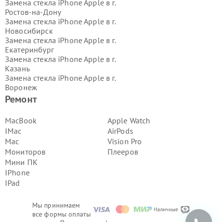
Замена стекла iPhone Apple в г.
Ростов-на-Дону
Замена стекла iPhone Apple в г.
Новосибирск
Замена стекла iPhone Apple в г.
Екатеринбург
Замена стекла iPhone Apple в г.
Казань
Замена стекла iPhone Apple в г.
Воронеж
Замена стекла iPhone Apple в г.
Ремонт
Волгоград
Замена стекла iPhone Apple в г.
MacBook
Apple Watch
Самара
IMac
AirPods
Замена стекла iPhone Apple в г.
Mac
Vision Pro
Пермь
Мониторов
Плееров
Замена стекла iPhone Apple в г.
Мини ПК
Красноярск
Замена стекла iPhone Apple в г.
IPhone
Ижевск
IPad
Замена стекла iPhone Apple в г.
Челябинск
Мы принимаем
Замена стекла iPhone Apple в г.
все формы оплаты
Тюмень