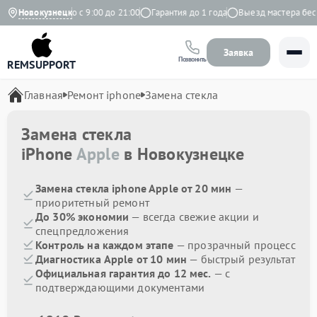
кс
Новокузнецк
Ежедневно с 9:00 до 21:00
Гарантия до 1 года
Выезд мастера беспл
Заявка
Позвонить
REMSUPPORT
Главная
Ремонт iphone
Замена стекла
Замена стекла
iPhone
Apple
в Новокузнецке
Замена стекла iphone Apple от 20 мин
—
приоритетный ремонт
До 30% экономии
— всегда свежие акции и
спецпредложения
Контроль на каждом этапе
— прозрачный процесс
Диагностика Apple от 10 мин
— быстрый результат
Официальная гарантия до 12 мес.
— с
подтверждающими документами